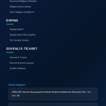
Tramer Yok - Tüm parçalar orijin
Parça Durumları:
Orijinal
Boyalı
Değişen
Kaynaklı