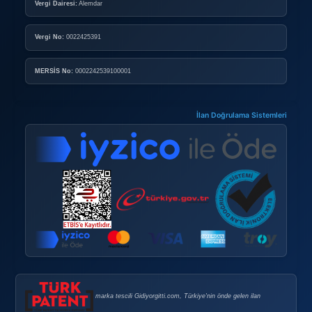
Yorumlar
649 kez görüntülendi.
Güvenlik İpuçları
Satıcıyla yüz yüze görüşmeden kesinlikle para göndermeyin.
Aracı görmeden kapora için para gönderilmesi taleplerini kabul etm
Tanımadığınız kişilere TC kimlik numarası ve cep telefonu numarala
para transferlerini gerçekleştirmeyin.
Para ödemesi ile ürün teslimini (araç devir işlemini) aynı anda yapı