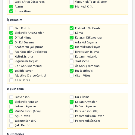
WhatsApp
İlan sahibine mesaj gönder
Açıklama
Bakımları zamanında aksatılmadan yapılmıştır bazı özellikl
airbag arka park sensörü çelik jant sis farı arakol dayam
elektrikli ayna muayenesi 2026'ya kadar var takas olur p
otolarla saygılarımla
TEKNİK ÖZELLİKLER
Güvenlik
ABS
ASR