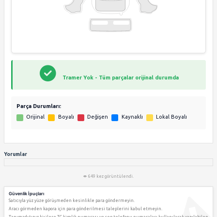
Yol Bilgisayarı
Hız Sabitleyici
Adaptive Cruise Control
6 İleri Vites
7 İleri Vites
Dış Donanım
Far Sensörü
Far Yıkama
Elektrikli Aynalar
Katlanır Aynal
Isıtmalı Aynalar
Hafızalı Aynal
Park Sensörü (Arka)
Park Sensörü (
Açılır Tavan
Panoramik Ca
Yağmur Sensörü
Panoramik Ön
Çeki Demiri
Multimedya
Radyo - Kasetçalar
Radyo - CD Çala
Radyo - MP3 Çalar
TV-Navigasyon
Bluetooth - Telefon
USB / AUX
AUX
iPod Bağlantıs
6+ Hoparlör
Arka Eğlence P