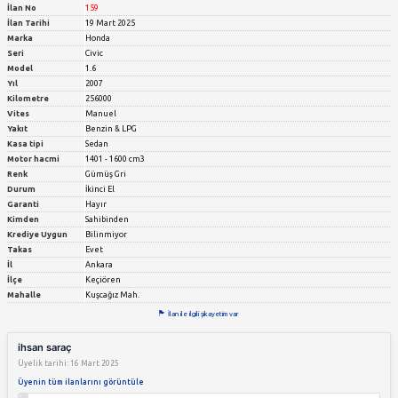
640.000 TL
Ankara
Keçiören
Kuşcağız Mah.
İlan No
159
İlan Tarihi
19 Mart 2025
Marka
Honda
Seri
Civic
Model
1.6
Yıl
2007
Kilometre
256000
Vites
Manuel
Yakıt
Benzin & LPG
Kasa tipi
Sedan