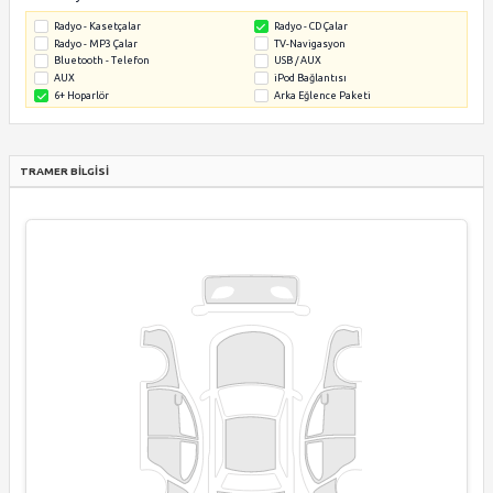
ESP
Yokuş Kalkış D
Gece Görüş
Şeritten Ayrıl
Şerit Değişt. Asistanı
Hava Yastığı (
Hava Yastığı (Yolcu)
Hava Yastığı (Y
Hava Yastığı (Diz)
Hava Yastığı (
Hava Yastığı (Tavan)
Kör Nokta Uyar
Lastik Arıza Göstergesi
Yorgunluk Tesp
Alarm
Merkezi Kilit
Immobilizer
İç Donanım
Deri Koltuk
Elektrikli Ön 
Elektrikli Arka Camlar
Klima
Dijital Klima
Kararan Dikiz 
Ön Kol Dayama
Arka Kol Daya
Anahtarsız Çalıştırma
Hidrolik Direk
Ayarlanabilir Direksiyon
Direksiyon Isı
Koltuk Isıtma
Katlanır Koltu
Soğutmalı Torpido
Start / Stop
Geri Görüş Kamerası
Ön Görüş Kame