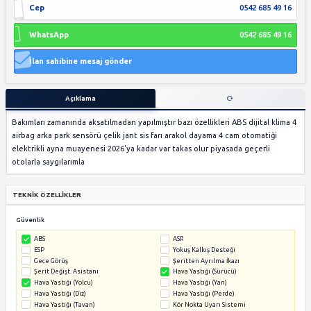
Motor hacmi
1401 - 1600 cm3
Renk
Gümüş Gri
Durum
İkinci El
Garanti
Hayır
Kimden
Sahibinden
Krediye Uygun
Bilinmiyor
Takas
Evet
İl
Ankara
İlçe
Keçiören
Mahalle
Kuşcağız Mah.
İlan ile ilgili şikayetim var
ihsan saraç
Üyelik tarihi: 16 Mart 2025
Üyenin tüm ilanlarını görüntüle
Cep