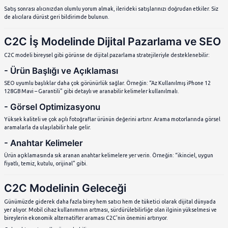
4. Esneklik
Hem alıcı hem satıcı için zaman ve fiyat esnekliği vardır. Ürünler 
ödeme yöntemleri kişisel olarak belirlenebilir.
C2C Platformlarının Rolü
C2C ticaretinin gelişmesinde platformların rolü büyüktür. Bu pl
Güvenli ödeme sistemleri sunulur,
Kullanıcı yorumları ile güven artar,
Anlaşmazlık durumunda arabuluculuk yapılır,
Ürün ilanları kolayca yayımlanabilir.
Popüler C2C Platformları
Platform
Özellikleri
Sahibinden.com
İlan bazlı; emlak, araç, ikinci el eşya sa
Letgo
Mobil odaklı; hızlı yükleme ve mesaj