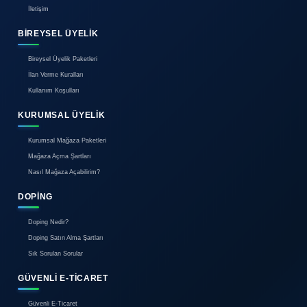
- Anahtar Kelimeler
Ürün açıklamasında sık aranan anahtar kelimelere yer verin. Örn
fiyatlı, temiz, kutulu, orijinal” gibi.
C2C Modelinin Geleceği
Günümüzde giderek daha fazla birey hem satıcı hem de tüketici
yer alıyor. Mobil cihaz kullanımının artması, sürdürülebilirliğe o
bireylerin ekonomik alternatifler araması C2C'nin önemini artırı
Gelecekte şu trendler öne çıkabilir:
Blockchain ile güvenli alışveriş
Yapay zeka destekli ürün önerileri
Yerel C2C topluluklarının yükselişi
Mobil uygulamalarda daha fazla sosyal özellik