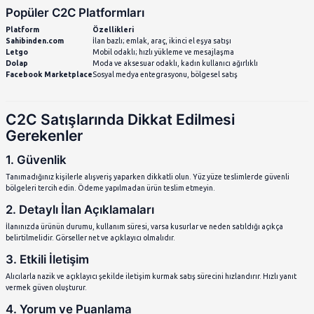
C2C Modelinin Avantajları
1. Kolay Erişim ve Düşük Giriş Maliyeti
C2C modelinde bireylerin mağaza açmasına gerek yoktur. Kulla
doğrudan platformlara yükleyerek satışa sunabilirsiniz. Stok, ka
maliyetler minimaldir.
2. Ek Gelir Sağlama
Kullanılmayan eşyaları değerlendirerek ek gelir elde etmek old
zamanda girişimciler için küçük çaplı ticaretin kapısıdır.
3. Sürdürülebilirlik
İkinci el ürünlerin satışı, çevre dostu bir davranıştır. C2C modeli
sürdürülebilir tüketime katkı sağlar.