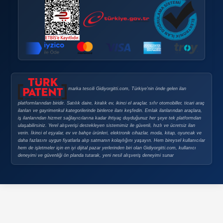
B2B Nedir? İşletmeden İşletmeye Ticaret Modelinin Tüm Detayla
B2C Nedir? Dijital Pazarlamada B2C’nin Önemi ve Detayları