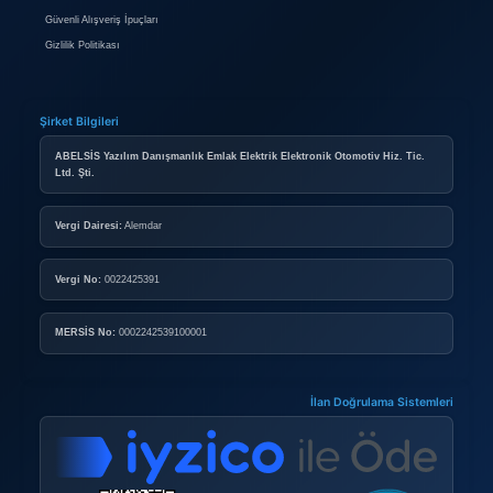
Sonuç: C2C, Yeni Nesil Ticaret
C2C modeli, geleneksel ticaret anlayışının dışında bireyleri birb
kazançlı bir sistemdir. Günümüzde bireysel tüketicilerin de ticar
olabileceğini kanıtlayan bu model, özellikle genç nesil arasında h
Kendi ürünlerinizi satmak ya da uygun fiyatlı ürünler bulmak i
atabilir, dijital ekonominin bir parçası haline gelebilirsiniz.
Gidiyor Gitti
Haber Yorumları
İlgili İçerikler