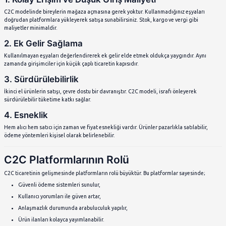
Ürünler genellikle ikinci eldir, ancak el yapımı veya özel ür
Aracı platformlar sadece kolaylaştırıcı rol oynar.
Güvenlik, yorumlar ve kullanıcı puanları önemlidir.
Genellikle düşük maliyetli ve fiyat açısından esnektir.
C2C ve Diğer Ticaret Modelleri
Farklar
Özellik
C2C
B2C
Taraflar
Tüketici - Tüketici
İşletme - Tüketici
Ürün Durumu
Genellikle ikinci el
Yeni ve orijinal
Platform
Aracı web sitesi veya
E-ticaret sitesi veya
Kullanımı
uygulama
mağaza
Ödeme
Esnek, bazen nakit
Dijital ödeme, kart vb
Yöntemi
Yorumlar ve kullanıcı
Güven Unsuru
Marka güvencesi
puanı