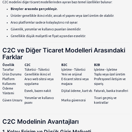
“Tüketiciden Tüketiciye” olarak çevrilir. Bu iş modelinde,
birey
doğrudan
diğer bireylere
satarlar. Arada genellikle bir şirket
yoktur.
C2C modeli, genellikle bir platform aracılığıyla gerçekleştirilir. 
satıcının güvenli şekilde buluşmasını sağlar. Örnek platformlar a
Gidiyorgitti.com
Letgo
Facebook Marketplace
eBay
Dolap, Gardrops gibi ikinci el moda uygulamaları
C2C İş Modelinin Özellikleri
C2C modelini diğer ticaret modellerinden ayıran bazı temel özel
Bireyler arasında gerçekleşir.