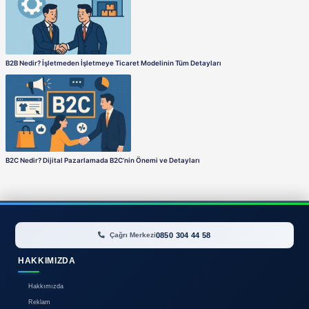
vermek güven oluşturur.
4. Yorum ve Puanlama
Satış sonrası alıcınızdan olumlu yorum almak, ilerideki satışları
de alıcılara dürüst geri bildirimde bulunun.
C2C İş Modelinde Dijital Paza
C2C modeli bireysel gibi görünse de dijital pazarlama stratejile
- Ürün Başlığı ve Açıklaması
SEO uyumlu başlıklar daha çok görünürlük sağlar. Örneğin: “Az 
128GB Mavi – Garantili” gibi detaylı ve aranabilir kelimeler kull
- Görsel Optimizasyonu
Yüksek kaliteli ve çok açılı fotoğraflar ürünün değerini artırır.
aramalarla da ulaşılabilir hale gelir.