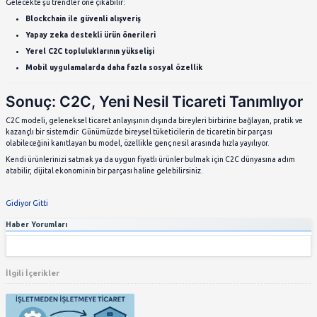
Dolap
Moda ve aksesuar odaklı, kadın kullanı
Facebook Marketplace
Sosyal medya entegrasyonu, bölgesel
C2C Satışlarında Dikkat Edilm
Gerekenler
1. Güvenlik
Tanımadığınız kişilerle alışveriş yaparken dikkatli olun. Yüz yü
bölgeleri tercih edin. Ödeme yapılmadan ürün teslim etmeyin.
2. Detaylı İlan Açıklamaları
İlanınızda ürünün durumu, kullanım süresi, varsa kusurlar ve ne
belirtilmelidir. Görseller net ve açıklayıcı olmalıdır.
3. Etkili İletişim
Alıcılarla nazik ve açıklayıcı şekilde iletişim kurmak satış sürecini