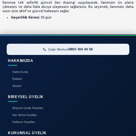
İlanınız, ilgili kategori vitrini bölümünde görünerek he
ulaşır. Kategori sayfalarındaki yüksek görünürlük sayes
kişi tarafından fark edilir.
Geçerlilik Süresi:
30 gün
Acil Acil Doping
İlanınız, "Acil Acil" bölümünde öne çıkarak acil ve hız
tarafından görülmesini sağlar. Bu seçenek, özellikle hızlı
kullanıcılar için idealdir.
Geçerlilik Süresi:
30 gün
Kalın Yazı Doping
İlanınız, kategori ve arama sayfalarında kalın yazı ile gö
Kalın yazı, ilanınızın daha fazla dikkat çekmesini ve kolayca
Geçerlilik Süresi:
30 gün
Güncelim Doping
İlanınıza tek seferlik güncel ilan dopingi uygulayara
çıkmasını ve daha fazla alıcıya ulaşmasını sağlarsınız. Bu
uzun süre aktif ve güncel kalmasını sağlar.