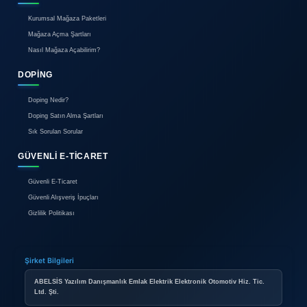
Geçerlilik Süresi:
30 gün
0850 304 44 58
Çağrı Merkezi
HAKKIMIZDA
Hakkımızda
Reklam
İletişim
BIREYSEL ÜYELIK
Bireysel Üyelik Paketleri