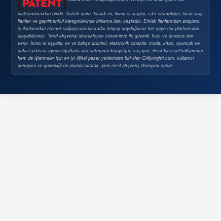
GÜVENLI E-TICARET
Güvenli E-Ticaret
Güvenli Alışveriş İpuçları
Gizlilik Politikası
Şirket Bilgileri
ABELSİS Yazılım Danışmanlık Emlak Elektrik Elektronik Ot
Ltd. Şti.
Vergi Dairesi:
Alemdar
Vergi No:
0022425391