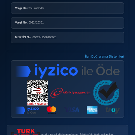
İlan Verme Kuralları
Kullanım Koşulları
KURUMSAL ÜYELIK
Kurumsal Mağaza Paketleri
Mağaza Açma Şartları
Nasıl Mağaza Açabilirim?
DOPING
Doping Nedir?
Doping Satın Alma Şartları
Sık Sorulan Sorular