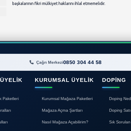
başkalarının fikri mülkiyet haklarını ihlal etmemelidir.
0850 304 44 58
Çağrı Merkezi
 ÜYELIK
KURUMSAL ÜYELIK
DOPING
k Paketleri
Kurumsal Mağaza Paketleri
Doping Ned
ralları
Mağaza Açma Şartları
Doping Satı
lları
Nasıl Mağaza Açabilirim?
Sık Sorulan