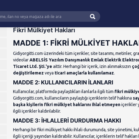
Fikri Mülkiyet Hakları
MADDE 1: FİKRİ MÜLKİYET HAKLA
Gidiyorgitti.com üzerindeki tüm içerikler, site tasarımı, metinler, gra
videolar
ABELSİS Yazılım Danışmanlık Emlak Elektrik Elektro
Ticaret Ltd. Şti.'ye
aittir. Herhangi bir içerik, izin alınmaksızın
çoğ
değiştirilemez
veya
ticari amaçlarla kullanılamaz
.
MADDE 2: KULLANICILARIN İLANLARI
Kullanıcılar, platformda paylaştıkları ilanlarla ilgili tüm
fikri mülkiy
Gidiyorgitti.com, kullanıcıların paylaştığı içeriklerin telif hakkına
sa
başka kişilerin fikri mülkiyet haklarını ihlal etmeyen
içerikler
ilgili içerikler kaldırılabilir.
MADDE 3: İHLALLERİ DURDURMA HAKKI
Herhangi bir fikri mülkiyet hakkı ihlali durumunda, site yönetimi, k
ilgili içeriği yayından kaldırabilir. Kullanıcılar, içeriklerin telif hakl