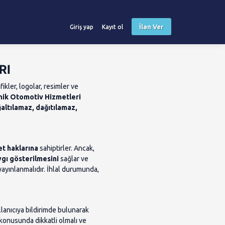
İlan Ver
Giriş yap
Kayıt ol
RI
fikler, logolar, resimler ve
nik Otomotiv Hizmetleri
altılamaz, dağıtılamaz,
et haklarına
sahiptirler. Ancak,
ygı gösterilmesini
sağlar ve
 yayınlanmalıdır. İhlal durumunda,
ullanıcıya bildirimde bulunarak
arı konusunda dikkatli olmalı ve