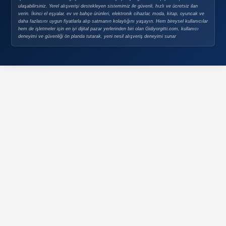
Kurumsal Mağaza Paketleri
Mağaza Açma Şartları
Nasıl Mağaza Açabilirim?
DOPING
Doping Nedir?
Doping Satın Alma Şartları
Sık Sorulan Sorular
GÜVENLI E-TICARET
Güvenli E-Ticaret
Güvenli Alışveriş İpuçları
Gizlilik Politikası