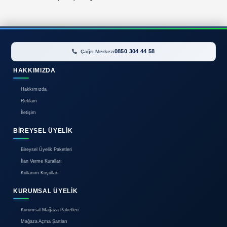
Güvenliği
Gidiyorgitti.com, verilerinizi korumak için şifreleme (SSL),
erişim denetimleri gibi teknik tedbirleri almaktadır. Öde
iyzico
’nun PCI-DSS uyumlu altyapısı kullanılarak kart güve
tutulur. İnternet ortamında %100 güvenlik garanti edil
kullanıcılar da kendi hesap şifrelerini korumalıdır.
6. Kullanıcı Hakları ve Hesap S
Google Play ve App Store politikaları ile KVKK uyarınca aş
sahipsiniz:
Erişim ve Düzeltme:
Verileriniz hakkında bilgi alma v
düzeltme hakkı.
Veri Silme (Hesap Silme):
Kullanıcılar, uygulama içi
veya bize e-posta göndererek hesaplarının ve tüm kiş
olarak silinmesini
talep edebilir.
İtiraz ve Sınırlama:
Verilerinizin belirli şekilde işle
sınırlama hakkı.
7. Üçüncü Taraf Bağlantılar