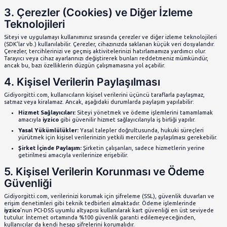
Teknik Bilgiler:
IP adresi, tarayıcı türü, cihaz reklam 
cihaz bilgileri, kullanım saatleri, coğrafi konum ve Sit
2. Kişisel Verilerin Kullanımı
Topladığımız kişisel veriler, aşağıdaki amaçlarla kullanılabili
Hizmet Sağlama:
Siteyi, mobil uygulamayı ve sundu
sağlamak, yönetmek ve geliştirmek.
İletişim Kurma:
Kullanıcılarla iletişim kurarak bilgi
sağlamak ve talep edilen hizmetleri sunmak.
Ödeme İşlemleri:
Üye ve kullanıcıların ödeme işlem
altyapısı ile güvenli bir şekilde gerçekleştirebilmesi.
Pazarlama ve İletişim:
Kullanıcılarımıza özel fırsatl
reklamlar hakkında bilgi göndermek (kullanıcıların on
Güvenlik ve Denetim:
Hesap güvenliğini sağlamak, d
kullanım önlemek ve yasal gerekliliklere uymak.
3. Çerezler (Cookies) ve Diğer