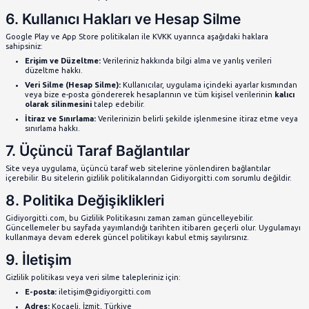
Teknolojileri
Siteyi ve uygulamayı kullanımınız sırasında çerezler ve diğ
(SDK’lar vb.) kullanılabilir. Çerezler, cihazınızda saklanan k
Çerezler, tercihlerinizi ve geçmiş aktivitelerinizi hatırlama
Tarayıcı veya cihaz ayarlarınızı değiştirerek bunları red
ancak bu, bazı özelliklerin düzgün çalışmamasına yol açabil
4. Kişisel Verilerin Paylaşılmas
Gidiyorgitti.com, kullanıcıların kişisel verilerini üçüncü ta
satmaz veya kiralamaz. Ancak, aşağıdaki durumlarda paylaşı
Hizmet Sağlayıcıları:
Siteyi yönetmek ve ödeme işl
amacıyla
iyzico
gibi güvenilir hizmet sağlayıcılarıyla iş 
Yasal Yükümlülükler:
Yasal talepler doğrultusunda,
yürütmek için kişisel verilerinizin yetkili mercilerle p
Şirket İçinde Paylaşım:
Şirketin çalışanları, sadece 
getirilmesi amacıyla verilerinize erişebilir.
5. Kişisel Verilerin Korunması