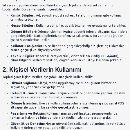
önlemleri alırız. Bu Gizlilik Politikası, kullanıcıların Siteyi 
uygulamalarımızı kullanmaları ve hizmetlerimizi kullanmalar
bilgilerin toplandığını, bu bilgilerin nasıl kullanıldığını v
açıklamaktadır.
Lütfen bu Gizlilik Politikasını dikkatlice okuyun. Siteyi ve
kullanarak, kişisel verilerinizin bu Gizlilik Politikasına uy
kabul etmiş olursunuz.
1. Toplanan Kişisel Veriler
Siteyi ve uygulamalarımızı kullanırken, çeşitli şekillerde kiş
toplanabilir. Bu veriler şunları içerebilir:
Kimlik Bilgileri:
Ad, soyad, e-posta adresi, telefon nu
tanımlayıcı bilgiler.
Hesap Bilgileri:
Kullanıcı adı, şifre, üyelik bilgileri 
Ödeme Bilgileri:
Ödeme işlemleri
iyzico
güvenli öde
gerçekleştirilir. Kart bilgileriniz tarafımızca saklanm
iyzico sistemlerine iletilir.
Kullanıcı Faaliyetleri:
Site üzerinde gerçekleştirdiğini
arama geçmişi ve alışveriş verileri.