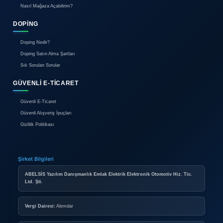
Site veya uygulama, üçüncü taraf web sitelerine yönlendi
içerebilir. Bu sitelerin gizlilik politikalarından Gidiyorgitt
8. Politika Değişiklikleri
Gidiyorgitti.com, bu Gizlilik Politikasını zaman zaman günce
Güncellemeler bu sayfada yayımlandığı tarihten itibaren g
kullanmaya devam ederek güncel politikayı kabul etmiş say
9. İletişim
Gizlilik politikası veya veri silme talepleriniz için:
E-posta:
iletiş
im@gidiyorgitti.com
Adres:
Kocaeli, İzmit, Türkiye