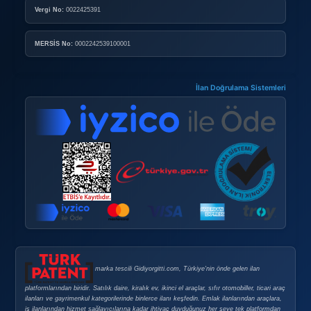
0850 304 44 58
Çağrı Merkezi
HAKKIMIZDA
Hakkımızda
Reklam
İletişim
BIREYSEL ÜYELIK
Bireysel Üyelik Paketleri
İlan Verme Kuralları
Kullanım Koşulları
KURUMSAL ÜYELIK