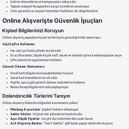
Bilmeniz Gerekenler
1. Güvenilir Alışveriş Sitelerini Tanıyın
Online alışverişin ilk adımı, güvenilir platformları seçmektir. Güv
sitesinin sahip olması gereken özellikler:
SSL Sertifikası
: Site adresinin "https://" ile başlaması
İletişim Bilgileri
: Açık adres, telefon ve e-posta bilgileri
Müşteri Yorumları
: Gerçek kullanıcı deneyimleri ve değ
Yasal Bilgiler
: Gizlilik politikası, kullanım şartları ve iad
Güvenlik Sertifikaları
: Tanınmış güvenlik firmalarından 
2. Fiyat Karşılaştırması Yapmanın Öne
Akıllı online alışverişin temel taşlarından biri fiyat araştırmasıdı
Farklı sitelerde aynı ürünün fiyatlarını karşılaştırın
Fiyat takip araçları kullanarak en uygun zamanı bekleyin
İndirim dönemlerini ve kampanyaları takip edin
Toplam maliyeti hesaplarken kargo ücretlerini unutmayın
Ürün garantisi ve müşteri hizmetleri kalitesini de değerle