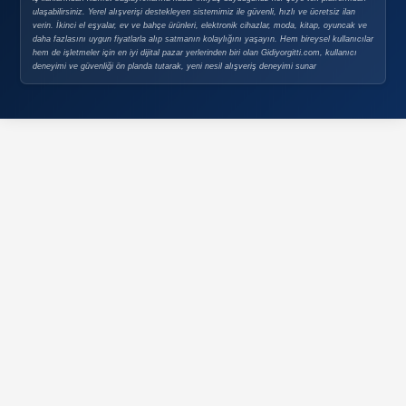
Unutmayın ki online alışveriş bir süreçtir ve deneyim kazandıkça
verebilirsiniz. Her alışverişinizi bir öğrenme fırsatı olarak değer
kendi deneyimlerinizle harmanlayın.
Bu rehberi faydalı buldunuz mu? Online alışveriş deneyimlerinizi 
paylaşmayı unutmayın. Güvenli alışverişler!
Etiketler:
online alışveriş, e-ticaret, güvenli alışveriş, tasarruf ip
alışveriş rehberi
Haber Yorumları
İlgili İçerikler