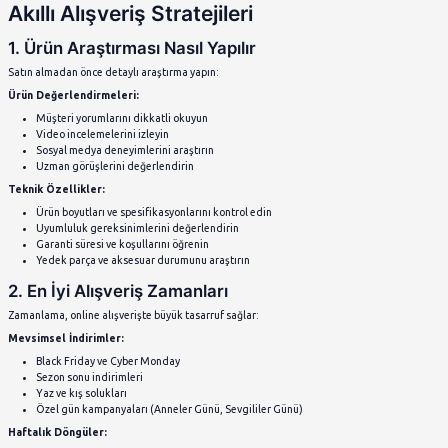
Online Alışverişte Güvenlik İpu
Kişisel Bilgilerinizi Koruyun
Online alışveriş yaparken kişisel verilerinizin güvenliği kritik ön
Güçlü Şifre Kullanımı:
Her site için farklı şifreler tercih edin
En az 8 karakter, büyük-küçük harf, rakam ve sembol içer
Şifre yöneticisi uygulamaları kullanın
Güvenli Ödeme Yöntemleri:
Kredi kartı bilgilerinizi kaydetmekten kaçının
Sanal kart hizmetlerini tercih edin
PayPal, iyzico gibi güvenli ödeme sistemlerini kullanın
Banka hesap bilgilerinizi asla paylaşmayın
Dolandırıcılık Türlerini Tanıyın
Online alışveriş dolandırıcılığından korunmanın yolları: