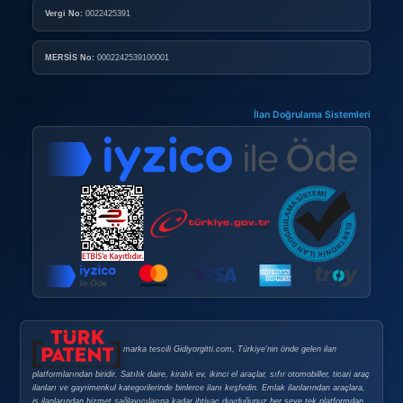
Sanal denenme teknolojileri
Sesli alışveriş asistanları
Kişiselleştirilmiş fiyatlandırma
Sürdürülebilir Alışveriş
Çevre dostu online alışveriş:
Karbon ayak izi bilgisi
Sürdürülebilir paketleme
Yerel üreticileri destekleme
Döngüsel ekonomi modelleri
Sonuç: Başarılı Online Alışver
Online alışveriş, doğru stratejilerle hem güvenli hem de ekonom
ipuçlarını uygulayarak:
Güvenliğinizi
maksimum seviyede tutabilir
Tasarruf
fırsatlarını değerlendirirken
Kaliteli ürünler
satın alabilir
Memnuniyet
düzeyinizi artırabilirsiniz