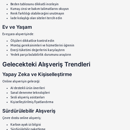
Güncel sürüm garantisi
Çoklu sekme kullanım kolaylığı
İade ve Değişim Süreçleri
İade Politikalarını Anlamak
Online alışverişte iade süreci çok önemli:
İade Koşulları:
İade süresi (genellikle 14-30 gün)
Ürün durumu gereksinimleri
Orijinal ambalaj zorunluluğu
İade kargo ücreti sorumluluğu
İade Süreci:
İade talebinin nasıl verileceği
Kargo gönderimi prosedürü
Para iadesi bekleme süresi
Değişim alternatifleri