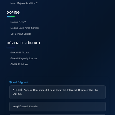
Beden tablosunu dikkatli inceleyin
Kumaş cinsi ve bakım talimatlarını okuyun
Renk farklılığı olabileceğini unutmayın
İade kolaylığı olan siteleri tercih edin
Ev ve Yaşam
Ev eşyası alışverişinde:
Ölçüleri dikkatlice kontrol edin
Montaj gereksinimleri ve hizmetlerini öğrenin
Enerji tüketimi değerlerini karşılaştırın
Yedek parça bulabilirlik durumunu araştırın
Gelecekteki Alışveriş Trendleri
Yapay Zeka ve Kişiselleştirme
Online alışverişin geleceği:
AI destekli ürün önerileri