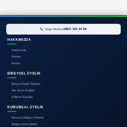
Uzun vadeli tasarruf stratejileri:
Sık kullandığınız sitelerin üyesi olun
Puan biriktirme sistemlerini kullanın
VIP müşteri avantajlarından yararlanın
Referans bonuslarını değerlendirin
Özel Kategorilerde Alışveriş İp
Elektronik Ürünler
Teknoloji alışverişinde dikkat edilecekler:
Model numaralarını dikkatlice kontrol edin
Garantör firma bilgilerini doğrulayın
Aksesuarların dahil olup olmadığını öğrenin
Güncelleme desteği durumunu araştırın
Giyim ve Moda
Tekstil ürünlerinde önemli noktalar: