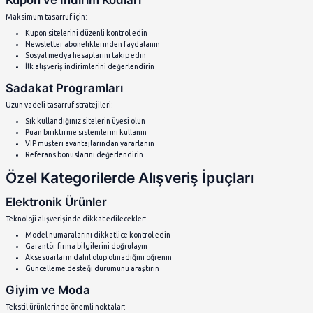
Mobil Güvenlik Önlemleri
Telefon üzerinden alışveriş yaparken dikkat edilmesi gerekenle
Güvenilir Wi-Fi ağları kullanın
Herkese açık Wi-Fi'lerde alışveriş yapmayın
Mobil uygulamaları resmi kaynaklardan indirin
Otomatik şifre kaydetme özelliklerini dikkatli kullanın
Mobil Uygulama vs Web Site
Mobil Uygulamaların Avantajları:
Daha hızlı yükleme süreleri
Push bildirimleri ile özel fırsatlar
Kolay tekrar satın alma
Çevrimdışı ürün görüntüleme
Web Sitelerinin Avantajları:
Daha detaylı ürün karşılaştırması
Ekstra depolama alanı gerektirmez