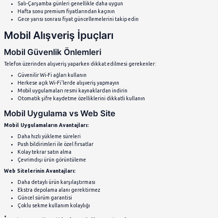
Phishing E-postalar
: Şüpheli linklere tıklamayın
Sahte Siteler
: Orijinal site adreslerini kontrol edin
Aşırı Düşük Fiyatlar
: Gerçek dışı indirimlerden uzak du
Acil Alışveriş Baskısı
: "Son 5 dakika" gibi baskı yapan s
Akıllı Alışveriş Stratejileri
1. Ürün Araştırması Nasıl Yapılır
Satın almadan önce detaylı araştırma yapın:
Ürün Değerlendirmeleri:
Müşteri yorumlarını dikkatli okuyun
Video incelemelerini izleyin
Sosyal medya deneyimlerini araştırın
Uzman görüşlerini değerlendirin
Teknik Özellikler:
Ürün boyutları ve spesifikasyonlarını kontrol edin