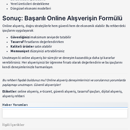
Müşteri Hizmetleri ile İletişim
Etkili müşteri hizmetleri iletişimi:
Sorununuzu net bir şekilde tanımlayın
Sipariş numarası ve detayları hazır bulundurun
Yazılı iletişimi tercih edin (e-posta, canlı chat)
Sabırlı olun ve kibar bir dil kullanın
Online Alışverişte Tasarruf İpu
Kupon ve İndirim Kodları
Maksimum tasarruf için:
Kupon sitelerini düzenli kontrol edin
Newsletter aboneliklerinden faydalanın
Sosyal medya hesaplarını takip edin
İlk alışveriş indirimlerini değerlendirin
Sadakat Programları