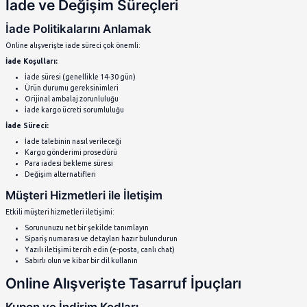
Uyumluluk gereksinimlerini değerlendirin
Garanti süresi ve koşullarını öğrenin
Yedek parça ve aksesuar durumunu araştırın
2. En İyi Alışveriş Zamanları
Zamanlama, online alışverişte büyük tasarruf sağlar:
Mevsimsel İndirimler:
Black Friday ve Cyber Monday
Sezon sonu indirimleri
Yaz ve kış solukları
Özel gün kampanyaları (Anneler Günü, Sevgililer Günü)
Haftalık Döngüler:
Salı-Çarşamba günleri genellikle daha uygun
Hafta sonu premium fiyatlarından kaçının
Gece yarısı sonrası fiyat güncellemelerini takip edin
Mobil Alışveriş İpuçları