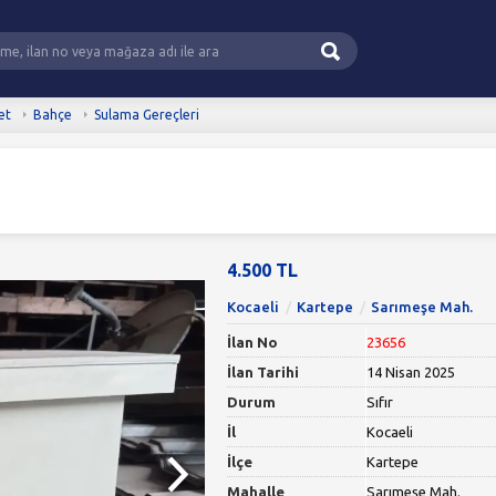
et
Bahçe
Sulama Gereçleri
4.500 TL
Kocaeli
Kartepe
Sarımeşe Mah.
İlan No
23656
İlan Tarihi
14 Nisan 2025
Durum
Sıfır
İl
Kocaeli
İlçe
Kartepe
Mahalle
Sarımeşe Mah.