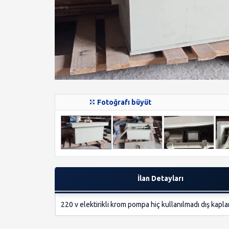
Fotoğrafı büyüt
İlan Detayları
220 v elektirikli krom pompa hiç kullanılmadı dış kapl