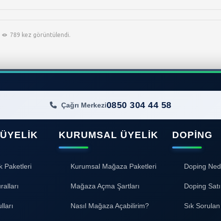
789 kez görüntülendi.
0850 304 44 58
Çağrı Merkezi
 ÜYELIK
KURUMSAL ÜYELIK
DOPING
k Paketleri
Kurumsal Mağaza Paketleri
Doping Ned
ralları
Mağaza Açma Şartları
Doping Satı
lları
Nasıl Mağaza Açabilirim?
Sık Sorulan