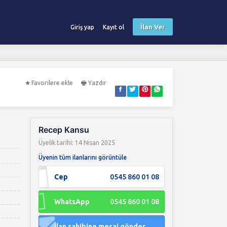
İlan Ver
Giriş yap
Kayıt ol
Favorilere ekle
Yazdır
Recep Kansu
Üyelik tarihi: 14 Nisan 2025
Üyenin tüm ilanlarını görüntüle
Cep
0545 860 01 08
WhatsApp
0545 860 01 08
İlan sahibine mesaj gönder