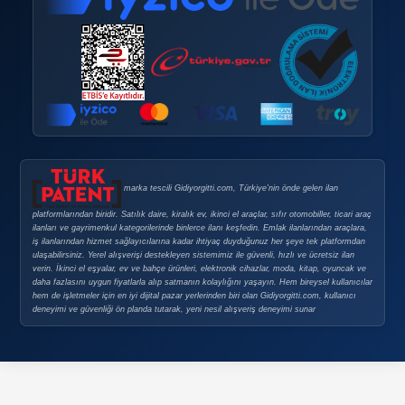
Bireysel Üyelik Paketleri
İlan Verme Kuralları
Kullanım Koşulları
KURUMSAL ÜYELIK
Kurumsal Mağaza Paketleri
Mağaza Açma Şartları
Nasıl Mağaza Açabilirim?
DOPING
Doping Nedir?
Doping Satın Alma Şartları
Sık Sorulan Sorular