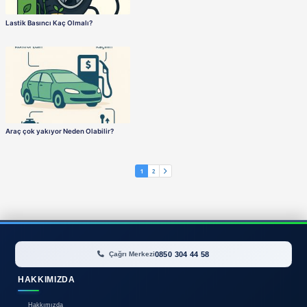
Turbo Arızası Belirtileri Nelerdir? Gidiyor mu Gitti mi? Aracınızı 
Aracımın Frenleri Zayıf, Sebebi Ne Olabilir?