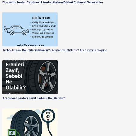
Aracınızdan Ses Geliyor mu? Amortisör Körüğü Kırığına Dikkat!
Ekspertiz Neden Yapılmalı? Araba Alırken Dikkat Edilmesi Gere