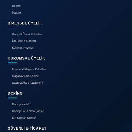
Lastik Basıncı Kaç Olmalı?
Araç çok yakıyor Neden Olabilir?