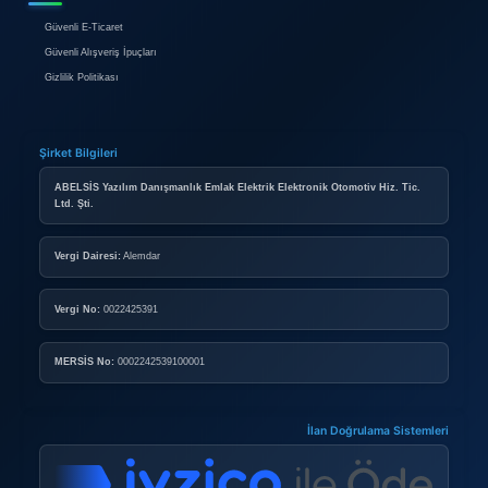
1
2
0850 304 44 58
Çağrı Merkezi
HAKKIMIZDA
Hakkımızda
Reklam
İletişim
BIREYSEL ÜYELIK