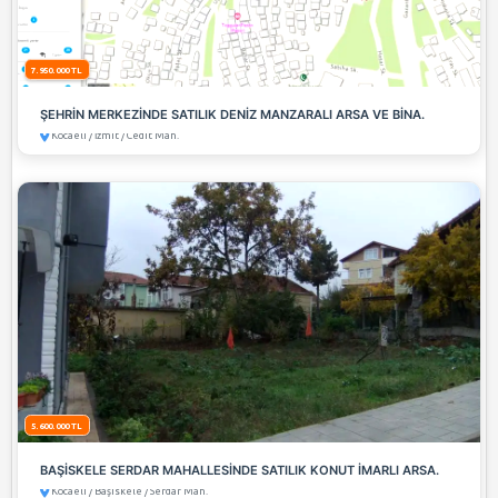
6.250.000 TL
BAĞÇEŞME AKÇAKENT-1 SİTESİNDE SATILIK 3+1 K
BOŞ DAİRE.
Kocaeli / İzmit / Topçular Mah.