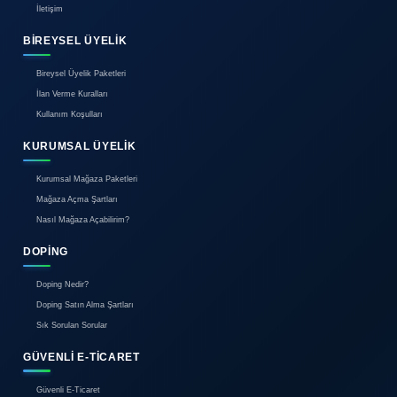
2.350.000 TL
İzmit Merkeze 13 Dk Uzaklıkta
Kocaeli / İzmit / Emirhan Mah.