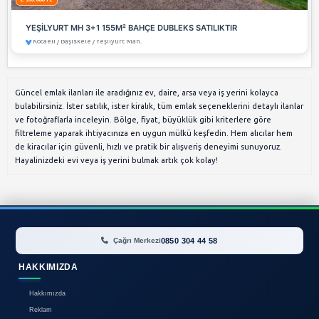
4.850.000 TL
TEZCAN GAYRİMENKUL'DEN BAŞİSKELE'DE FULL D
DAİRE
Kocaeli / Başiskele / Barbaros Mah.