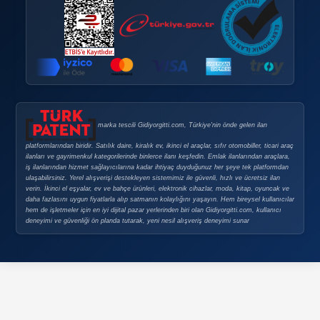
0850 304 44 58
Çağrı Merkezi
HAKKIMIZDA
Hakkımızda
Reklam
İletişim
BIREYSEL ÜYELIK
Bireysel Üyelik Paketleri
İlan Verme Kuralları
Kullanım Koşulları