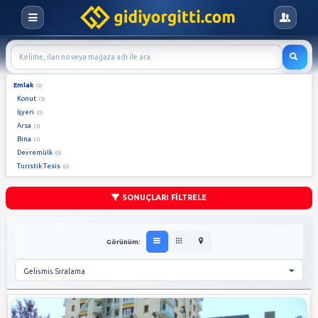
Emlak
(6)
Konut
(3)
İşyeri
(0)
Arsa
(2)
Bina
(1)
Devremülk
(0)
Turistik Tesis
(0)
SONUÇLARI FİLTRELE