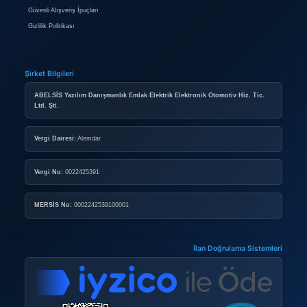
2.950.000 TL
YEŞİLYURT MH 3+1 155M² BAHÇE DUBLEKS SATILIK
Kocaeli / Başiskele / Yeşilyurt Mah.
Güncel emlak ilanları ile aradığınız ev, daire, arsa veya i
bulabilirsiniz. İster satılık, ister kiralık, tüm emlak seçen
ve fotoğraflarla inceleyin. Bölge, fiyat, büyüklük gibi k
filtreleme yaparak ihtiyacınıza en uygun mülkü keşfedi
de kiracılar için güvenli, hızlı ve pratik bir alışveriş de
Hayalinizdeki evi veya iş yerini bulmak artık çok kolay!