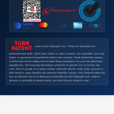
Mağaza Açma Şartları
Nasıl Mağaza Açabilirim?
DOPING
Doping Nedir?
Doping Satın Alma Şartları
Sık Sorulan Sorular
GÜVENLI E-TICARET
Güvenli E-Ticaret
Güvenli Alışveriş İpuçları
Gizlilik Politikası