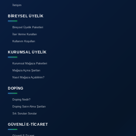
İzmit Merkeze 13 Dk Uzaklıkta
Kocaeli / İzmit / Emirhan Mah.
Yatırım yapmak için doğru araziyi bulmak hiç bu kadar ko
ve kiralık arsalar, tarlalar ve ticari araziler ile ilgili en 
inceleyebilirsiniz. İhtiyacınıza uygun konum, büyüklük v
arsaları kolayca filtreleyerek aradığınızı bulun. İster tar
ticari kullanım amaçlı olsun, her türden arazi seçeneği si
Yatırımınızı güvenle yapın, geleceğinizi inşa edin!
0850 304 44 58
Çağrı Merkezi