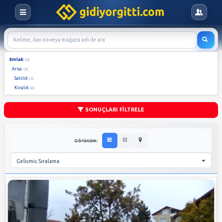
Emlak
(6)
Arsa
(2)
Satılık
(2)
Kiralık
(0)
SONUÇLARI FİLTRELE
Görünüm: