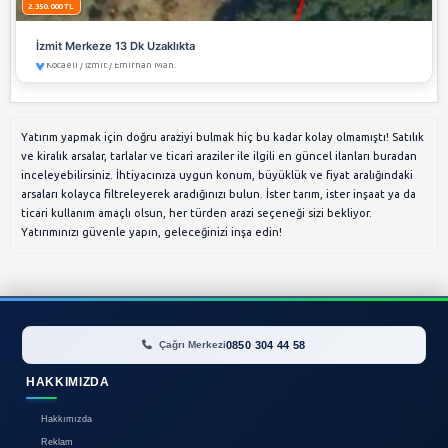
Kocaeli / Başiskele / Serdar Mah.
2.350.000 TL