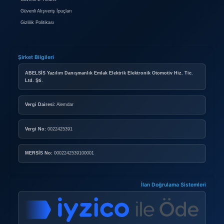
HAKKIMIZDA
Hakkımızda
Reklam
İletişim
BIREYSEL ÜYELIK
Bireysel Üyelik Paketleri
İlan Verme Kuralları
Kullanım Koşulları
KURUMSAL ÜYELIK
Kurumsal Mağaza Paketleri