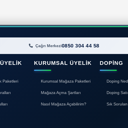
0850 304 44 58
Çağrı Merkezi
 ÜYELIK
KURUMSAL ÜYELIK
DOPING
k Paketleri
Kurumsal Mağaza Paketleri
Doping Ned
ralları
Mağaza Açma Şartları
Doping Satı
lları
Nasıl Mağaza Açabilirim?
Sık Sorulan