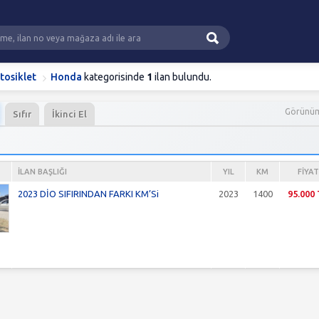
tosiklet
Honda
kategorisinde
1
ilan bulundu.
Görünü
Sıfır
İkinci El
İLAN BAŞLIĞI
YIL
KM
FIYAT
2023 DİO SIFIRINDAN FARKI KM’Si
2023
1400
95.000