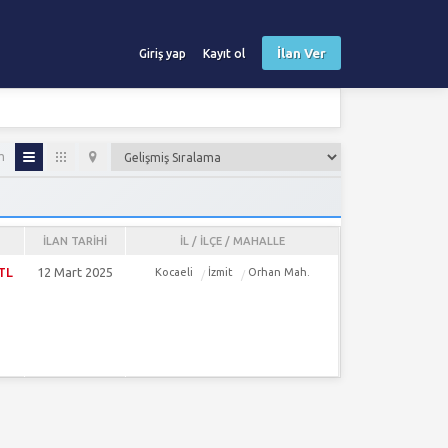
İlan Ver
Giriş yap
Kayıt ol
m
İLAN TARIHI
İL / İLÇE / MAHALLE
 TL
12 Mart 2025
Kocaeli
İzmit
Orhan Mah.