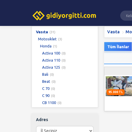
Vasıta
Mo
Vasıta
(31)
Motosiklet
(3)
Honda
(1)
Tüm İlanlar
Activa 100
(0)
Activa 110
(0)
Activa 125
(0)
Bali
(0)
Beat
(0)
C 70
(0)
95.000 TL
C 90
(0)
CB 1100
(0)
CB 125
(0)
CB 125 ACE
(0)
Adres
CB 125E
(0)
CB 1300
(0)