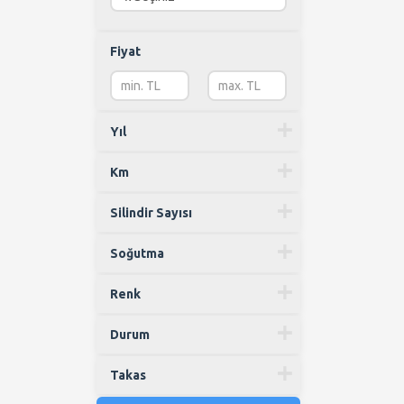
CB 500
(0)
CB 500 F
(0)
Fiyat
CB 600 F Hornet
(0)
CB 650 F
(0)
CB 750
(0)
CB 900 Boldor
(0)
Yıl
CB 900 Hornet
(0)
CBF 150
Km
(0)
CBF 250
(0)
Silindir Sayısı
CBF 500
(0)
CBF 600
(0)
Soğutma
CBF 1000
(0)
CBR 125 R
(0)
Renk
CBR 250 R
(0)
CBR 500R
(0)
Durum
CBR 600 F
(0)
CBR 600 FA
(0)
Takas
CBR 600 F Sport
(0)