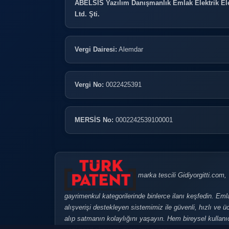
ABELSİS Yazılım Danışmanlık Emlak Elektrik Ele
Ltd. Şti.
Vergi Dairesi:
Alemdar
Vergi No:
0022425391
MERSİS No:
0002242539100001
marka tescili Gidiyorgitti.com, Tü
gayrimenkul kategorilerinde binlerce ilanı keşfedin. Eml
alışverişi destekleyen sistemimiz ile güvenli, hızlı ve üc
alıp satmanın kolaylığını yaşayın. Hem bireysel kullanıcı