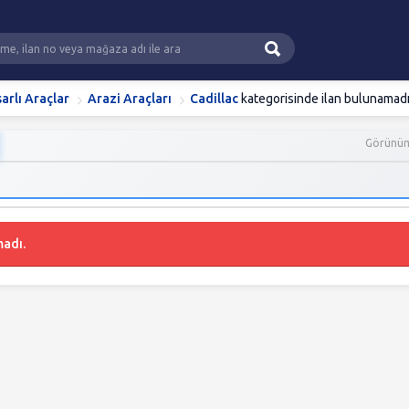
arlı Araçlar
Arazi Araçları
Cadillac
kategorisinde ilan bulunamadı
Görünü
madı.