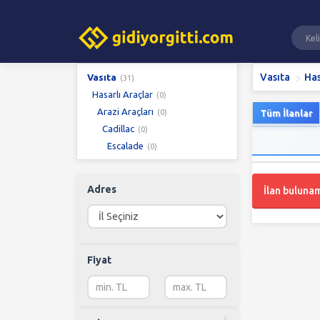
Vasıta
Has
Vasıta
(31)
Hasarlı Araçlar
(0)
Arazi Araçları
(0)
Tüm İlanlar
Cadillac
(0)
Escalade
(0)
Adres
İlan buluna
Fiyat