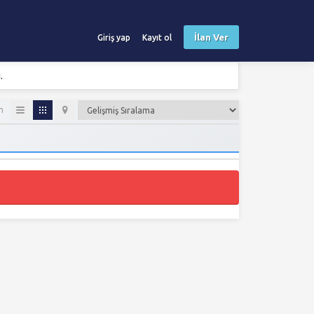
İlan Ver
Giriş yap
Kayıt ol
.
m