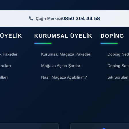
0850 304 44 58
Çağrı Merkezi
 ÜYELIK
KURUMSAL ÜYELIK
DOPING
k Paketleri
Kurumsal Mağaza Paketleri
Doping Ned
ralları
Mağaza Açma Şartları
Doping Satı
lları
Nasıl Mağaza Açabilirim?
Sık Sorulan