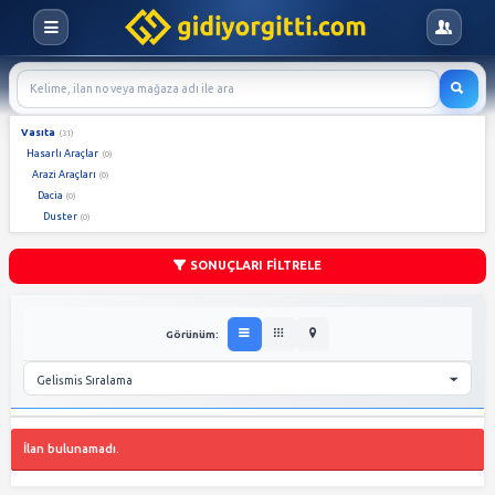
Vasıta
(31)
Hasarlı Araçlar
(0)
Arazi Araçları
(0)
Dacia
(0)
Duster
(0)
SONUÇLARI FİLTRELE
Görünüm: