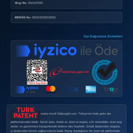
Doping Nedir?
Doping Satın Alma Şartları
Sık Sorulan Sorular
GÜVENLI E-TICARET
Güvenli E-Ticaret
Güvenli Alışveriş İpuçları
Gizlilik Politikası
Şirket Bilgileri
ABELSİS Yazılım Danışmanlık Emlak Elektrik Elektronik Ot