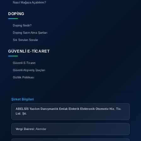
Reklam
İletişim
BIREYSEL ÜYELIK
Bireysel Üyelik Paketleri
İlan Verme Kuralları
Kullanım Koşulları
KURUMSAL ÜYELIK
Kurumsal Mağaza Paketleri
Mağaza Açma Şartları
Nasıl Mağaza Açabilirim?
DOPING