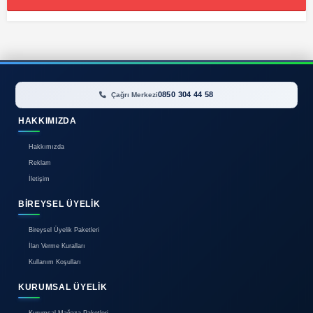
Görünüm:
İlan bulunamadı.
0850 304 44 58
Çağrı Merkezi
HAKKIMIZDA