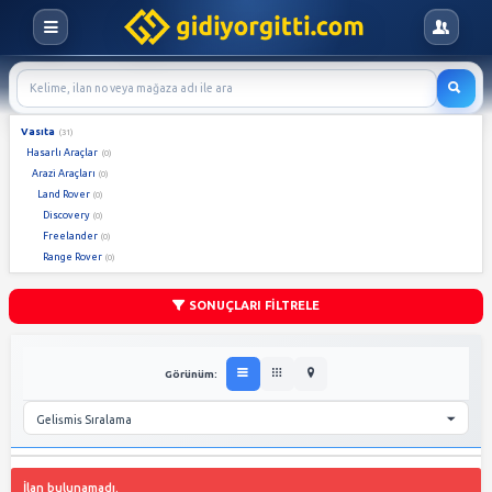
Vasıta
(31)
Hasarlı Araçlar
(0)
Arazi Araçları
(0)
Land Rover
(0)
Discovery
(0)
Freelander
(0)
Range Rover
(0)
SONUÇLARI FİLTRELE