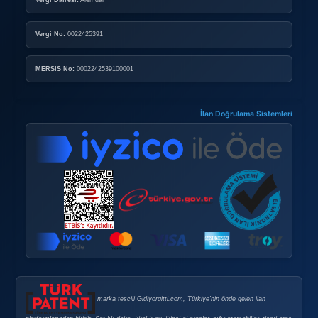
Nasıl Mağaza Açabilirim?
DOPING
Doping Nedir?
Doping Satın Alma Şartları
Sık Sorulan Sorular
GÜVENLI E-TICARET
Güvenli E-Ticaret
Güvenli Alışveriş İpuçları
Gizlilik Politikası
Şirket Bilgileri