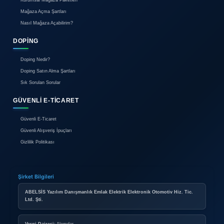
Hakkımızda
Reklam
İletişim
BIREYSEL ÜYELIK
Bireysel Üyelik Paketleri
İlan Verme Kuralları
Kullanım Koşulları
KURUMSAL ÜYELIK
Kurumsal Mağaza Paketleri
Mağaza Açma Şartları