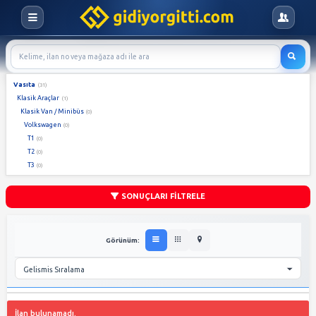
Vasıta
(31)
Klasik Araçlar
(1)
Klasik Van / Minibüs
(0)
Volkswagen
(0)
T1
(0)
T2
(0)
T3
(0)
SONUÇLARI FİLTRELE