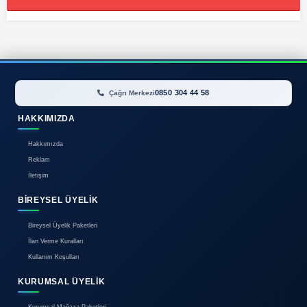
Görünüm:
İlan bulunamadı.
0850 304 44 58
Çağrı Merkezi
HAKKIMIZDA