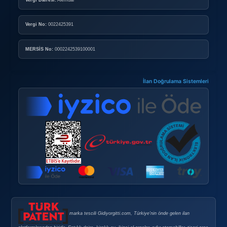
Nasıl Mağaza Açabilirim?
DOPING
Doping Nedir?
Doping Satın Alma Şartları
Sık Sorulan Sorular
GÜVENLI E-TICARET
Güvenli E-Ticaret
Güvenli Alışveriş İpuçları
Gizlilik Politikası
Şirket Bilgileri