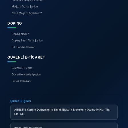
Hakkımızda
Reklam
İletişim
BIREYSEL ÜYELIK
Bireysel Üyelik Paketleri
İlan Verme Kuralları
Kullanım Koşulları
KURUMSAL ÜYELIK
Kurumsal Mağaza Paketleri
Mağaza Açma Şartları