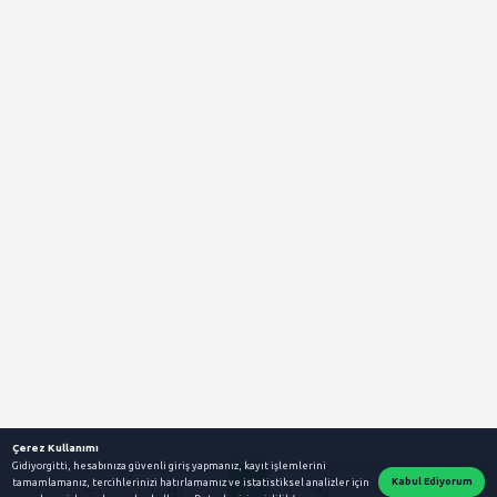
marka tescili Gidiyorgitti.com, Türkiye'nin 
platformlarından biridir. Satılık daire, kiralık ev, ikinci el araçlar, sıf
ilanları ve gayrimenkul kategorilerinde binlerce ilanı keşfedin. Emla
iş ilanlarından hizmet sağlayıcılarına kadar ihtiyaç duyduğunuz he
ulaşabilirsiniz. Yerel alışverişi destekleyen sistemimiz ile güvenli, h
verin. İkinci el eşyalar, ev ve bahçe ürünleri, elektronik cihazlar, 
daha fazlasını uygun fiyatlarla alıp satmanın kolaylığını yaşayın. 
hem de işletmeler için en iyi dijital pazar yerlerinden biri olan Gidiyo
deneyimi ve güvenliği ön planda tutarak, yeni nesil alışveriş deney