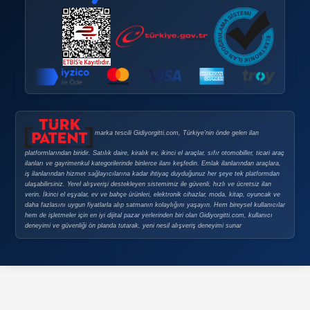
Doping Satın Alma Şartları
Sık Sorulan Sorular
GÜVENLI E-TICARET
Güvenli E-Ticaret
Güvenli Alışveriş İpuçları
Gizlilik Politikası
Şirket Bilgileri
ABELSİS Yazılım Danışmanlık Emlak Elektrik Elektronik Ot
Ltd. Şti.
Vergi Dairesi:
Alemdar