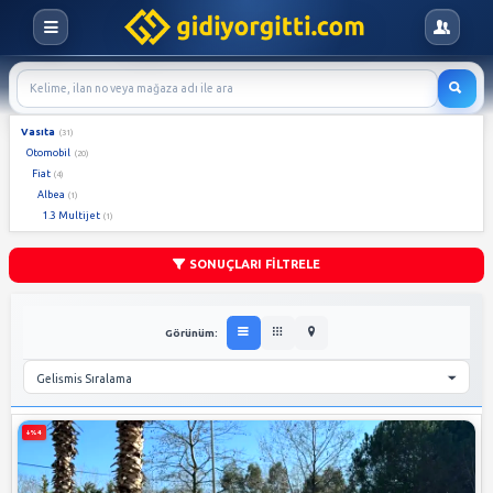
Vasıta
(31)
Otomobil
(20)
Fiat
(4)
Albea
(1)
1.3 Multijet
(1)
SONUÇLARI FİLTRELE
Görünüm: