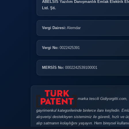
ABELSİS Yazılım Danışmanlık Emlak Elektrik Ele
Ltd. Şti.
Vergi Dairesi:
Alemdar
Vergi No:
0022425391
MERSİS No:
0002242539100001
marka tescili Gidiyorgitti.com, Tü
gayrimenkul kategorilerinde binlerce ilanı keşfedin. Eml
alışverişi destekleyen sistemimiz ile güvenli, hızlı ve üc
alıp satmanın kolaylığını yaşayın. Hem bireysel kullanıcı