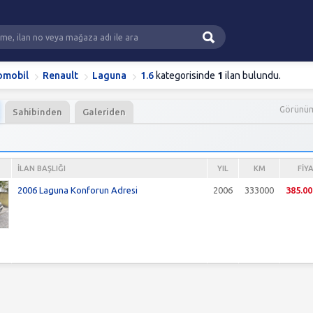
omobil
Renault
Laguna
1.6
kategorisinde
1
ilan bulundu.
Görünü
Sahibinden
Galeriden
İLAN BAŞLIĞI
YIL
KM
FIY
2006 Laguna Konforun Adresi
2006
333000
385.00