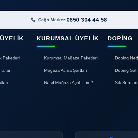
0850 304 44 58
Çağrı Merkezi
 ÜYELIK
KURUMSAL ÜYELIK
DOPING
k Paketleri
Kurumsal Mağaza Paketleri
Doping Ned
ralları
Mağaza Açma Şartları
Doping Satı
lları
Nasıl Mağaza Açabilirim?
Sık Sorulan