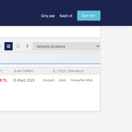
İlan Ver
Giriş yap
Kayıt ol
m
AT
İLAN TARIHI
İL / İLÇE / MAHALLE
0 TL
15 Mart 2025
Kocaeli
İzmit
Yenişehir Mah.