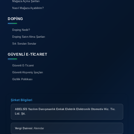
Hakkımızda
Reklam
İletişim
BIREYSEL ÜYELIK
Bireysel Üyelik Paketleri
İlan Verme Kuralları
Kullanım Koşulları
KURUMSAL ÜYELIK
Kurumsal Mağaza Paketleri
Mağaza Açma Şartları
Nasıl Mağaza Açabilirim?