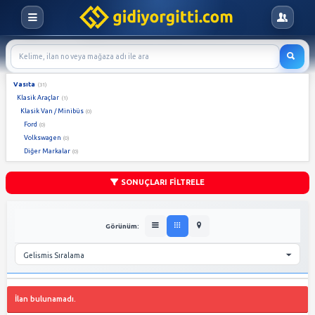
Vasıta
(31)
Klasik Araçlar
(1)
Klasik Van / Minibüs
(0)
Ford
(0)
Volkswagen
(0)
Diğer Markalar
(0)
SONUÇLARI FİLTRELE