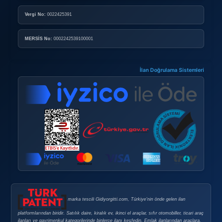
DOPING
Doping Nedir?
Doping Satın Alma Şartları
Sık Sorulan Sorular
GÜVENLI E-TICARET
Güvenli E-Ticaret
Güvenli Alışveriş İpuçları
Gizlilik Politikası
Şirket Bilgileri